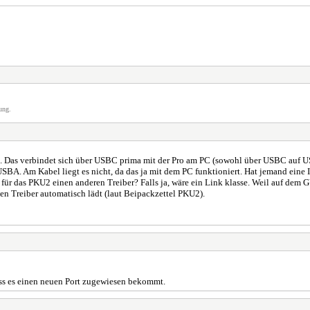
ung.
t. Das verbindet sich über USBC prima mit der Pro am PC (sowohl über USBC auf
 USBA. Am Kabel liegt es nicht, da das ja mit dem PC funktioniert. Hat jemand eine
ür das PKU2 einen anderen Treiber? Falls ja, wäre ein Link klasse. Weil auf dem 
 den Treiber automatisch lädt (laut Beipackzettel PKU2).
ss es einen neuen Port zugewiesen bekommt.