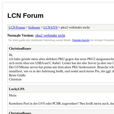
LCN Forum
LCN Forum
>
Software
>
LCN-GVS
> pku2 verbindet nicht
Normale Version:
pku2 verbindet nicht
Sie sehen gerade eine vereinfachte Darstellung unserer Inhalte.
Normale Ansicht
mit richtiger Formatier
ChristianBauer
Hi,
ich habe gerade mein altes defektes PKU gegen das neue PKU2 ausgetausch
sich nicht über ein USBA auf C Kabel. Leider hat der alte Server ja aber nur
Der GVSHome server hat prima mit dem alten PKU funktioniert. Brauche ich f
installiert, wie es in der Anleitung heißt, und somit auch keine Pro, die ggf.
Beste Grüße
Christian
LuckyLPA
Moin
Korrekten Port in der GVS oder PCHK zugeordnet? Neu heißt meist auch, da
ChristianBauer