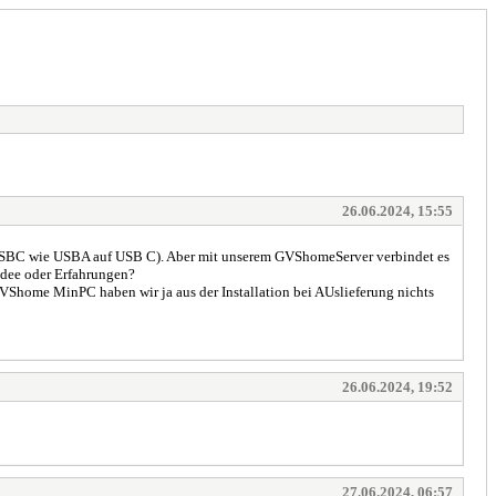
26.06.2024, 15:55
 USBC wie USBA auf USB C). Aber mit unserem GVShomeServer verbindet es
 Idee oder Erfahrungen?
GVShome MinPC haben wir ja aus der Installation bei AUslieferung nichts
26.06.2024, 19:52
27.06.2024, 06:57