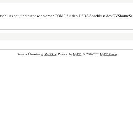
schluss hat, und nicht wie vorher COM3 für den USBA Anschluss des GVShomeSer
Deutsche Übersetzung:
MyBB.de
, Powered by
MyBB
, © 2002-2026
MyBB Group