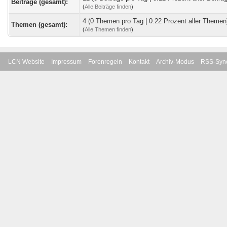
Beiträge (gesamt):
(
Alle Beiträge finden
)
4 (0 Themen pro Tag | 0.22 Prozent aller Themen
Themen (gesamt):
(
Alle Themen finden
)
LCN Website
Impressum
Forenregeln
Kontakt
Archiv-Modus
RSS-Sync