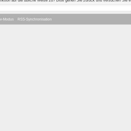
unktion auf die übliche Weise zu? Bitte gehen Sie zurück und versuchen Sie e
iv-Modus
RSS-Synchronisation