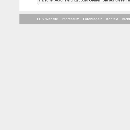
Falscher Autorisierungscode! Greifen Sie auf diese F
LCN Website
Impressum
Forenregeln
Kontakt
Arch