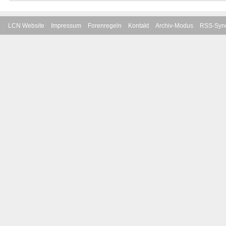
LCN Website
Impressum
Forenregeln
Kontakt
Archiv-Modus
RSS-Sync