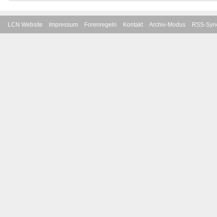
LCN Website
Impressum
Forenregeln
Kontakt
Archiv-Modus
RSS-Sync