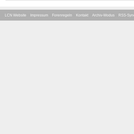
LCN Website
Impressum
Forenregeln
Kontakt
Archiv-Modus
RSS-Sync