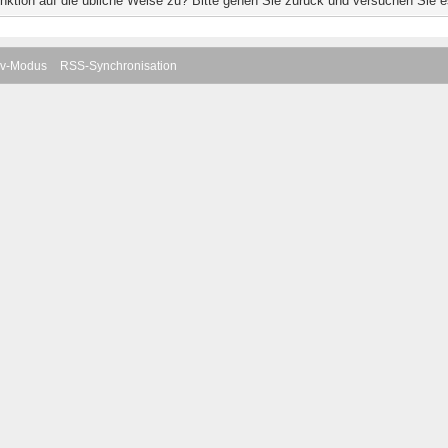
unktion auf die übliche Weise zu? Bitte gehen Sie zurück und versuchen Sie e
iv-Modus
RSS-Synchronisation