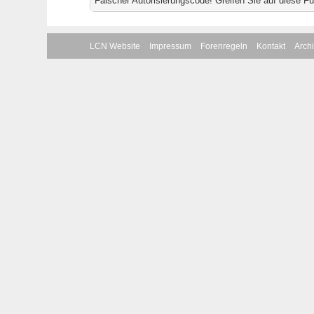
Falscher Autorisierungscode! Greifen Sie auf diese F
LCN Website
Impressum
Forenregeln
Kontakt
Arch