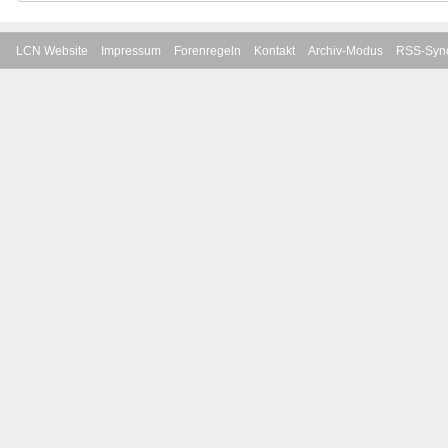
LCN Website
Impressum
Forenregeln
Kontakt
Archiv-Modus
RSS-Sync