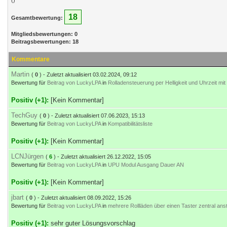
()
18
Gesamtbewertung:
Mitgliedsbewertungen: 0
Beitragsbewertungen: 18
Kommentare
Martin
(
0
) - Zuletzt aktualisiert 03.02.2024, 09:12
Bewertung für
Beitrag von LuckyLPA
in
Rolladensteuerung per Helligkeit und Uhrzeit mi
Positiv (+1):
[Kein Kommentar]
TechGuy
(
0
) - Zuletzt aktualisiert 07.06.2023, 15:13
Bewertung für
Beitrag von LuckyLPA
in
Kompatibilitätsliste
Positiv (+1):
[Kein Kommentar]
LCNJürgen
(
6
) - Zuletzt aktualisiert 26.12.2022, 15:05
Bewertung für
Beitrag von LuckyLPA
in
UPU Modul Ausgang Dauer AN
Positiv (+1):
[Kein Kommentar]
jbart
(
0
) - Zuletzt aktualisiert 08.09.2022, 15:26
Bewertung für
Beitrag von LuckyLPA
in
mehrere Rollläden über einen Taster zentral ans
Positiv (+1):
sehr guter Lösungsvorschlag