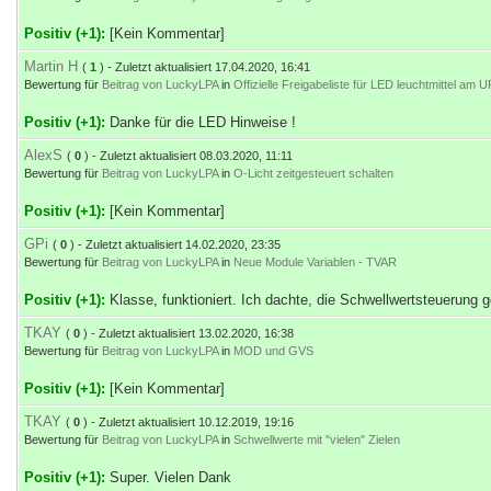
Positiv (+1):
[Kein Kommentar]
Martin H
(
1
) - Zuletzt aktualisiert 17.04.2020, 16:41
Bewertung für
Beitrag von LuckyLPA
in
Offizielle Freigabeliste für LED leuchtmittel am
Positiv (+1):
Danke für die LED Hinweise !
AlexS
(
0
) - Zuletzt aktualisiert 08.03.2020, 11:11
Bewertung für
Beitrag von LuckyLPA
in
O-Licht zeitgesteuert schalten
Positiv (+1):
[Kein Kommentar]
GPi
(
0
) - Zuletzt aktualisiert 14.02.2020, 23:35
Bewertung für
Beitrag von LuckyLPA
in
Neue Module Variablen - TVAR
Positiv (+1):
Klasse, funktioniert. Ich dachte, die Schwellwertsteuerung g
TKAY
(
0
) - Zuletzt aktualisiert 13.02.2020, 16:38
Bewertung für
Beitrag von LuckyLPA
in
MOD und GVS
Positiv (+1):
[Kein Kommentar]
TKAY
(
0
) - Zuletzt aktualisiert 10.12.2019, 19:16
Bewertung für
Beitrag von LuckyLPA
in
Schwellwerte mit "vielen" Zielen
Positiv (+1):
Super. Vielen Dank