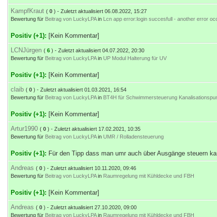
KampfKraut
(
0
) - Zuletzt aktualisiert 06.08.2022, 15:27
Bewertung für
Beitrag von LuckyLPA
in
Lcn app error:login succesfull - another error oc
Positiv (+1):
[Kein Kommentar]
LCNJürgen
(
6
) - Zuletzt aktualisiert 04.07.2022, 20:30
Bewertung für
Beitrag von LuckyLPA
in
UP Modul Halterung für UV
Positiv (+1):
[Kein Kommentar]
claib
(
0
) - Zuletzt aktualisiert 01.03.2021, 16:54
Bewertung für
Beitrag von LuckyLPA
in
BT4H für Schwimmersteuerung Kanalisationsp
Positiv (+1):
[Kein Kommentar]
Artur1990
(
0
) - Zuletzt aktualisiert 17.02.2021, 10:35
Bewertung für
Beitrag von LuckyLPA
in
UMR / Rolladensteuerung
Positiv (+1):
Für den Tipp dass man umr auch über Ausgänge steuern k
Andreas
(
0
) - Zuletzt aktualisiert 10.11.2020, 09:46
Bewertung für
Beitrag von LuckyLPA
in
Raumregelung mit Kühldecke und FBH
Positiv (+1):
[Kein Kommentar]
Andreas
(
0
) - Zuletzt aktualisiert 27.10.2020, 09:00
Bewertung für
Beitrag von LuckyLPA
in
Raumregelung mit Kühldecke und FBH