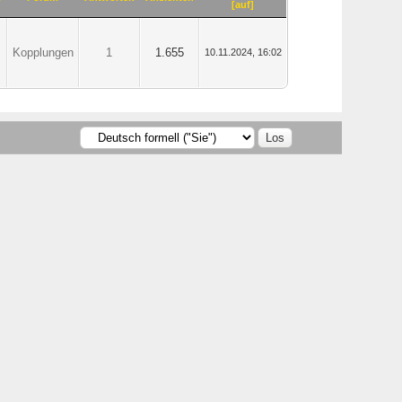
[
auf
]
Kopplungen
1
1.655
10.11.2024, 16:02