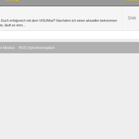
SHA
von Euch erfolgreich mit dem VISUMod? Nachdem ich einen aktuellen bekommen
e, läuft es imm...
iv-Modus
RSS-Synchronisation