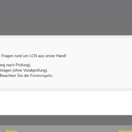
le Fragen rund um LCN aus erster Hand!
ung nach Prüfung).
iträgen (ohne Vorabprüfung).
! Beachten Sie die
Forenregeln.
Beitrag
Verfasse