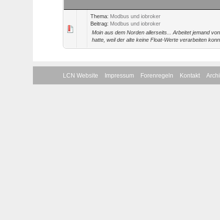
Thema:
Modbus und iobroker
Beitrag:
Modbus und iobroker
Moin aus dem Norden allerseits... Arbeitet jemand 
hatte, weil der alte keine Float-Werte verarbeiten konnt
LCN Website
Impressum
Forenregeln
Kontakt
Arch