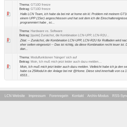
Thema:
GT10D freeze
Beitrag:
GT10D freeze
Hallo LCN Team, ich habe da bei mir at home ein kl. Problem mit meinem GT1
einem UPP (15er) angeschlossen und hat seit dem ich die Einschaltereignisse
programmiert habe , sc...
Thema:
Hardware vs. Software
Beitrag:
[quote] Zunächst, die Kombination LCN-UPP, LCN-R2U...
Zitat: -- Zunächst, die Kombination LCN-UPP, LCN-R2U für Rollladen wird na
eher selten eingesetzt -- Das ist richtig, da diese Kombination recht teuer ist
dan...
Thema:
Modulfunktionen 'hängen' sich auf
Beitrag:
Moin, Ich muß mich jetzt leider auch dazu melden....
Moin, Ich muß mich jetzt leider auch dazu melden. Vielleicht habe ich ja den sel
habe ca 25Modul in der Anlage bei mir @Home. Diese sind innerhalb von ca 
6553...
LCN Website
Impressum
Forenregeln
Kontakt
Archiv-Modus
RSS-Sync