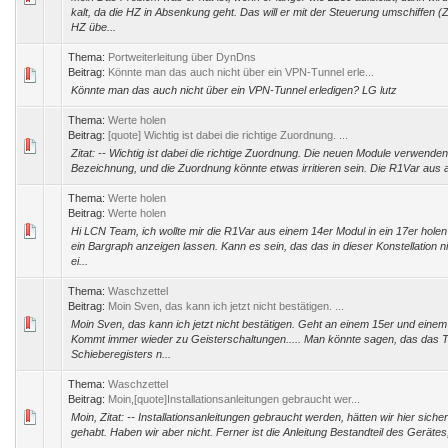
kalt, da die HZ in Absenkung geht. Das will er mit der Steuerung umschiffen (
HZ übe...
Thema:
Portweiterleitung über DynDns
Beitrag:
Könnte man das auch nicht über ein VPN-Tunnel erle...
Könnte man das auch nicht über ein VPN-Tunnel erledigen? LG lutz
Thema:
Werte holen
Beitrag:
[quote] Wichtig ist dabei die richtige Zuordnung. ...
Zitat: -- Wichtig ist dabei die richtige Zuordnung. Die neuen Module verwenden 
Bezeichnung, und die Zuordnung könnte etwas irritieren sein. Die R1Var aus a
Thema:
Werte holen
Beitrag:
Werte holen
Hi LCN Team, ich wollte mir die R1Var aus einem 14er Modul in ein 17er hole
ein Bargraph anzeigen lassen. Kann es sein, das das in dieser Konstellation ni
ei...
Thema:
Waschzettel
Beitrag:
Moin Sven, das kann ich jetzt nicht bestätigen. ...
Moin Sven, das kann ich jetzt nicht bestätigen. Geht an einem 15er und einem
Kommt immer wieder zu Geisterschaltungen..... Man könnte sagen, das das 
Schieberegisters n...
Thema:
Waschzettel
Beitrag:
Moin,[quote]Installationsanleitungen gebraucht wer...
Moin, Zitat: -- Installationsanleitungen gebraucht werden, hätten wir hier siche
gehabt. Haben wir aber nicht. Ferner ist die Anleitung Bestandteil des Gerätes,
...