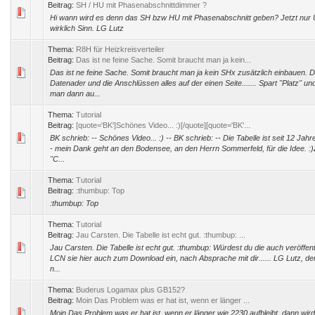
Beitrag:
SH / HU mit Phasenabschnittdimmer ?
Hi wann wird es denn das SH bzw HU mit Phasenabschnitt geben? Jetzt nur
wirklich Sinn. LG Lutz
Thema:
R8H für Heizkreisverteiler
Beitrag:
Das ist ne feine Sache. Somit braucht man ja kein...
Das ist ne feine Sache. Somit braucht man ja kein SHx zusätzlich einbauen. 
Datenader und die Anschlüssen alles auf der einen Seite....... Spart "Platz" u
man dann au...
Thema:
Tutorial
Beitrag:
[quote='BK']Schönes Video... :)[/quote][quote='BK'...
BK schrieb: -- Schönes Video... :) -- BK schrieb: -- Die Tabelle ist seit 12 Ja
- mein Dank geht an den Bodensee, an den Herrn Sommerfeld, für die Idee. :)
"C...
Thema:
Tutorial
Beitrag:
:thumbup: Top
:thumbup: Top
Thema:
Tutorial
Beitrag:
Jau Carsten. Die Tabelle ist echt gut. :thumbup: ...
Jau Carsten. Die Tabelle ist echt gut. :thumbup: Würdest du die auch veröffentl
LCN sie hier auch zum Download ein, nach Absprache mit dir...... LG Lutz, d
n...
Thema:
Buderus Logamax plus GB152?
Beitrag:
Moin Das Problem was er hat ist, wenn er länger ...
Moin Das Problem was er hat ist, wenn er länger wie 2230 aufbleibt, dann w