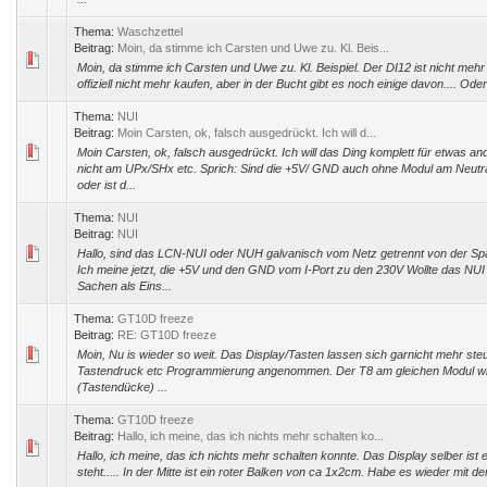
Thema:
Waschzettel
Beitrag:
Moin, da stimme ich Carsten und Uwe zu. Kl. Beis...
Moin, da stimme ich Carsten und Uwe zu. Kl. Beispiel. Der DI12 ist nicht meh
offiziell nicht mehr kaufen, aber in der Bucht gibt es noch einige davon.... Oder 
Thema:
NUI
Beitrag:
Moin Carsten, ok, falsch ausgedrückt. Ich will d...
Moin Carsten, ok, falsch ausgedrückt. Ich will das Ding komplett für etwas a
nicht am UPx/SHx etc. Sprich: Sind die +5V/ GND auch ohne Modul am Neutra
oder ist d...
Thema:
NUI
Beitrag:
NUI
Hallo, sind das LCN-NUI oder NUH galvanisch vom Netz getrennt von der S
Ich meine jetzt, die +5V und den GND vom I-Port zu den 230V Wollte das NUI 
Sachen als Eins...
Thema:
GT10D freeze
Beitrag:
RE: GT10D freeze
Moin, Nu is wieder so weit. Das Display/Tasten lassen sich garnicht mehr steu
Tastendruck etc Programmierung angenommen. Der T8 am gleichen Modul wi
(Tastendücke) ...
Thema:
GT10D freeze
Beitrag:
Hallo, ich meine, das ich nichts mehr schalten ko...
Hallo, ich meine, das ich nichts mehr schalten konnte. Das Display selber ist 
steht..... In der Mitte ist ein roter Balken von ca 1x2cm. Habe es wieder mit de