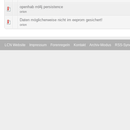
openhab rrd4j persistence
orion
Daten möglicherweise nicht im eeprom gesichert!
orion
LCN Website
Impressum
Forenregeln
Kontakt
Archiv-Modus
RSS-Sync