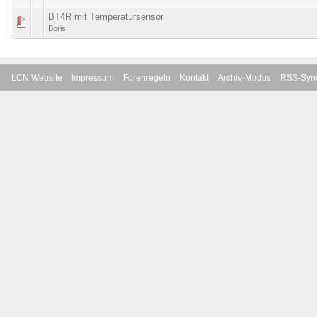
BT4R mit Temperatursensor
Boris
LCN Website
Impressum
Forenregeln
Kontakt
Archiv-Modus
RSS-Sync