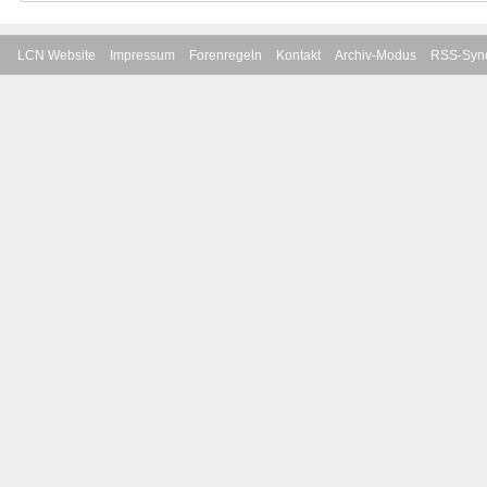
LCN Website
Impressum
Forenregeln
Kontakt
Archiv-Modus
RSS-Sync