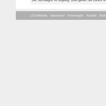
Der Suchbegriff ist ungültig. Bitte gehen Sie zurück 
LCN Website
Impressum
Forenregeln
Kontakt
Arch