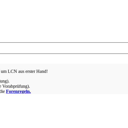
nd um LCN aus erster Hand!
fung).
e Vorabprüfung).
 die
Forenregeln.