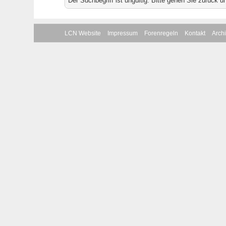
Der Suchbegriff ist ungültig. Bitte gehen Sie zurück 
LCN Website
Impressum
Forenregeln
Kontakt
Arch