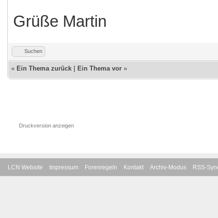
Grüße Martin
Suchen
«
Ein Thema zurück
|
Ein Thema vor
»
Druckversion anzeigen
LCN Website
Impressum
Forenregeln
Kontakt
Archiv-Modus
RSS-Sync