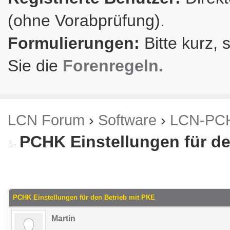
(ohne Vorabprüfung).
Formulierungen:
Bitte kurz, 
Sie die
Forenregeln.
LCN Forum
›
Software
›
LCN-PC
PCHK Einstellungen für de
.86 im Durchschnitt
PCHK Einstellungen für den Betrieb mit PKE
Martin