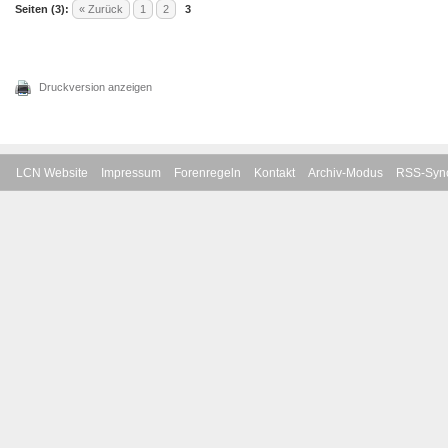
Seiten (3):
« Zurück
1
2
3
Druckversion anzeigen
LCN Website
Impressum
Forenregeln
Kontakt
Archiv-Modus
RSS-Sync