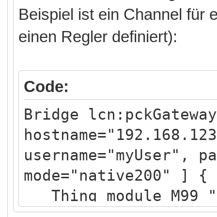
Beispiel ist ein Channel für 
einen Regler definiert):
Code:
Bridge lcn:pckGateway
hostname="192.168.123
username="myUser", pa
mode="native200" ] {
Thing module M99 "M
moduleId=99, segmentI