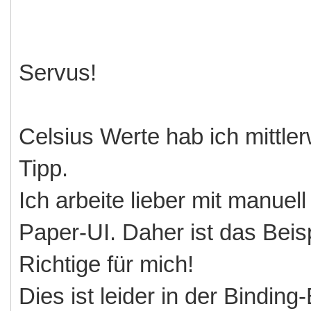
Channels:
Number : rvarset
Servus!
unit="temperature" ]
Number : variable#
Celsius Werte hab ich mittle
]
Tipp.
}
Ich arbeite lieber mit manuell
}
Paper-UI. Daher ist das Beis
Richtige für mich!
Dies ist leider in der Bindi