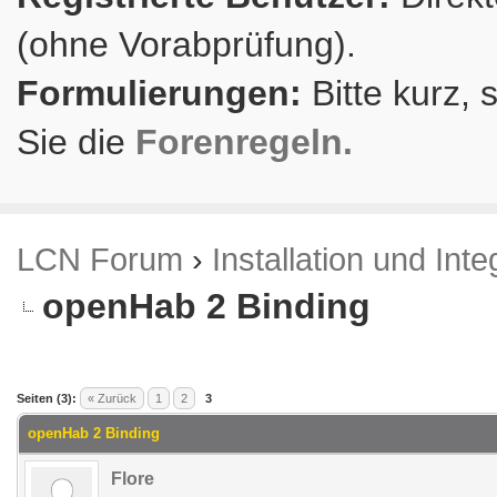
(ohne Vorabprüfung).
Formulierungen:
Bitte kurz, 
Sie die
Forenregeln.
LCN Forum
›
Installation und Inte
openHab 2 Binding
.84 im Durchschnitt
Seiten (3):
« Zurück
1
2
3
openHab 2 Binding
Flore