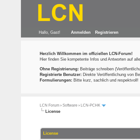
Hallo, Gast!
Anmelden
Registrieren
Herzlich Willkommen im offiziellen LCN-Forum!
Hier finden Sie kompetente Infos und Antworten auf al
Ohne Registrierung:
Beiträge schreiben (Veröffentlich
Registrierte Benutzer:
Direkte Veröffentlichung von Be
Formulierungen:
Bitte kurz, sachlich und respektvoll
LCN Forum
›
Software
›
LCN-PCHK
License
301 Bewertung(en) - 2.72 im Durchschnitt
1
2
3
4
5
License