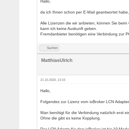
Hallo,
da ich Ihnen schon per E-Mail geantwortet habe, 
Alle Lizenzen die wir anbieten, können Sie beim
kann ich keine Auskunft geben.
Fremdanbieter benötigen eine Verbindung zur P
Suchen
MatthiasUlrich
21.10.2020, 13:15
Hallo,
Folgendes zur Lizenz vom ioBroker LCN Adapter
Man benötigt für die Verbindung natürlich erst 
Ohne die gibt es keine Kopplung.
Der LCN Adapte für den ioBroker ist bis 10 Modul