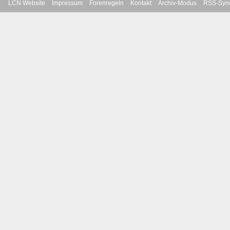
LCN Website
Impressum
Forenregeln
Kontakt
Archiv-Modus
RSS-Sync