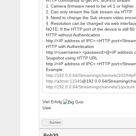
HTTP commands to get IPC MJPEG stream
1. Camera firmware need to be v4.1 or higher
2. Can only stream the Sub stream via HTTP
3. Need to change the Sub stream video enco
4. Resolution can be changed via web interfac
NOTE: If the HTTP port of the device is still 80
HTTP without Authentication
http://<IP address of IPC>:<HTTP port>/Strea
HTTP with Authentication
http://<username>:<password>@<IP address o
Snapshot using HTTP URL
http://<IP address of IPC>:<HTTP port>/Stream
Example:
http://192.0.0.64/Streaming/channels/102/http
http://admin:12345
@192.0.0.64/Streaming/cha
http://192.0.0.64/Streaming/channels/1/picture
Viel Erfolg
Uwe
Suchen
Pob30