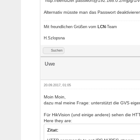
"http://Benutzer:passwort@192.168.0.2/mjpg/1/v
Alternativ müsste man das Passwort deaktiviere
Mit freundlichen Grüßen vom
LCN
-Team
H.Szlopsna
Suchen
Uwe
20.09.2017, 01:05
Moin Moin,
dazu mal meine Frage: unterstützt die GVS eige
Für HikVision (und einige andere) sehen die HT
Here they are:
Zitat: