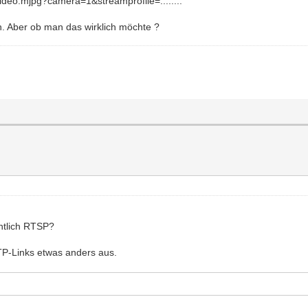
ideo.mjpg?camera=1&streamprofile=........"
n. Aber ob man das wirklich möchte ?
ntlich RTSP?
TP-Links etwas anders aus.