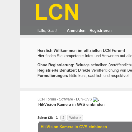
Hallo, Gast!
Anmelden
Registrieren
Herzlich Willkommen im offiziellen LCN-Forum!
Hier finden Sie kompetente Infos und Antworten auf al
Ohne Registrierung:
Beiträge schreiben (Veröffentlich
Registrierte Benutzer:
Direkte Veröffentlichung von Be
Formulierungen:
Bitte kurz, sachlich und respektvoll
LCN Forum
›
Software
›
LCN-GVS
HikVision Kamera in GVS einbinden
0 Bewertung(en) - 0 im Durchschnitt
1
2
3
4
5
Seiten (2):
1
2
Weiter »
HikVision Kamera in GVS einbinden