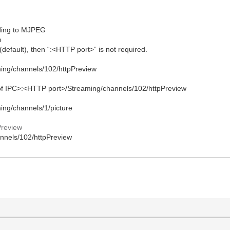
ding to MJPEG
e
 (default), then “:<HTTP port>” is not required.
ming/channels/102/httpPreview
f IPC>:<HTTP port>/Streaming/channels/102/httpPreview
ing/channels/1/picture
Preview
nnels/102/httpPreview