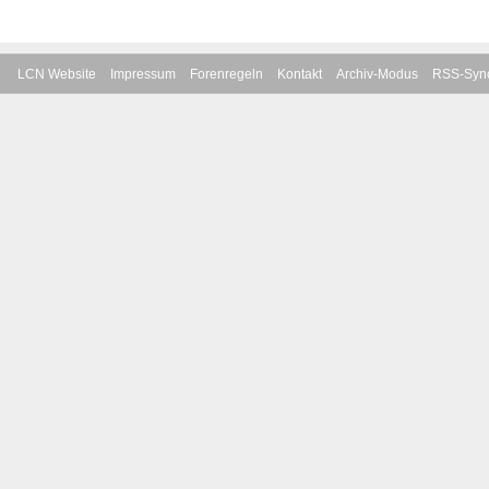
LCN Website
Impressum
Forenregeln
Kontakt
Archiv-Modus
RSS-Sync