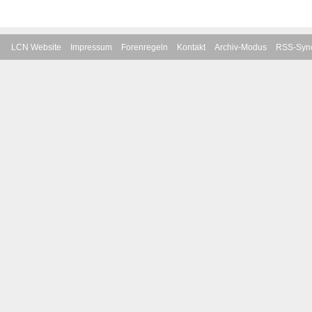
LCN Website
Impressum
Forenregeln
Kontakt
Archiv-Modus
RSS-Sync