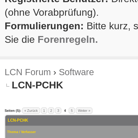
(ohne Vorabprüfung).
Formulierungen:
Bitte kurz, 
Sie die
Forenregeln.
LCN Forum
›
Software
LCN-PCHK
Seiten (5):
« Zurück
1
2
3
4
5
Weiter »
LCN-PCHK
Thema
/
Verfasser