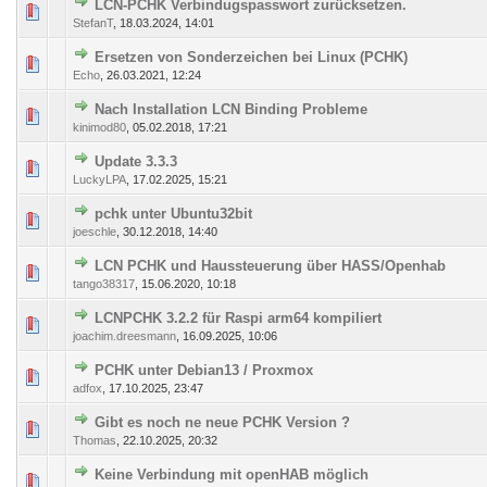
LCN-PCHK Verbindugspasswort zurücksetzen.
163 Bewertung(en) - 3.04 von 5 durchschnittlich
1
2
3
4
5
StefanT
,
18.03.2024, 14:01
Ersetzen von Sonderzeichen bei Linux (PCHK)
222 Bewertung(en) - 2.89 von 5 durchschnittlich
1
2
3
4
5
Echo
,
26.03.2021, 12:24
Nach Installation LCN Binding Probleme
380 Bewertung(en) - 2.85 von 5 durchschnittlich
1
2
3
4
5
kinimod80
,
05.02.2018, 17:21
Update 3.3.3
7 Bewertung(en) - 2.86 von 5 durchschnittlich
1
2
3
4
5
LuckyLPA
,
17.02.2025, 15:21
pchk unter Ubuntu32bit
331 Bewertung(en) - 2.81 von 5 durchschnittlich
1
2
3
4
5
joeschle
,
30.12.2018, 14:40
LCN PCHK und Haussteuerung über HASS/Openhab
288 Bewertung(en) - 3 von 5 durchschnittlich
1
2
3
4
5
tango38317
,
15.06.2020, 10:18
LCNPCHK 3.2.2 für Raspi arm64 kompiliert
5 Bewertung(en) - 3 von 5 durchschnittlich
1
2
3
4
5
joachim.dreesmann
,
16.09.2025, 10:06
PCHK unter Debian13 / Proxmox
5 Bewertung(en) - 3.6 von 5 durchschnittlich
1
2
3
4
5
adfox
,
17.10.2025, 23:47
Gibt es noch ne neue PCHK Version ?
7 Bewertung(en) - 2.29 von 5 durchschnittlich
1
2
3
4
5
Thomas
,
22.10.2025, 20:32
Keine Verbindung mit openHAB möglich
238 Bewertung(en) - 2.95 von 5 durchschnittlich
1
2
3
4
5