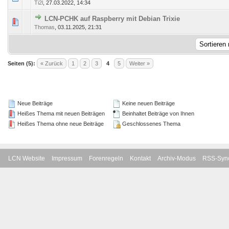
Ti2l
,
27.03.2022, 14:34
LCN-PCHK auf Raspberry mit Debian Trixie
5 Bewertung(en) - 3.2 von 5 durchschnittlich
1
2
3
4
5
Thomas
,
03.11.2025, 21:31
Seiten (5):
« Zurück
1
2
3
4
5
Weiter »
Neue Beiträge
Keine neuen Beiträge
Heißes Thema mit neuen Beiträgen
Beinhaltet Beiträge von Ihnen
Heißes Thema ohne neue Beiträge
Geschlossenes Thema
LCN Website
Impressum
Forenregeln
Kontakt
Archiv-Modus
RSS-Sync