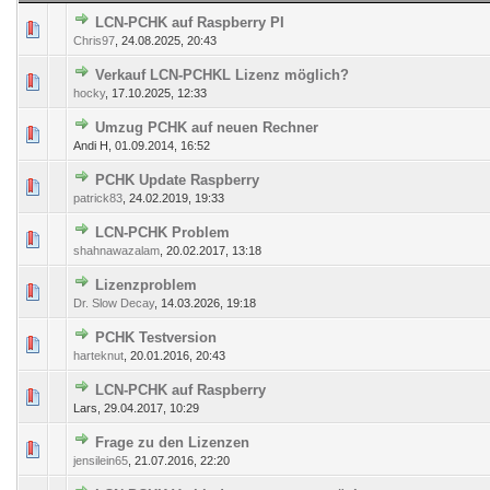
LCN-PCHK auf Raspberry PI
4 Bewertung(en) - 2.5 von 5 durchschnittlich
1
2
3
4
5
Chris97
,
24.08.2025, 20:43
Verkauf LCN-PCHKL Lizenz möglich?
5 Bewertung(en) - 3 von 5 durchschnittlich
1
2
3
4
5
hocky
,
17.10.2025, 12:33
Umzug PCHK auf neuen Rechner
0 Bewertung(en) - 0 von 5 durchschnittlich
1
2
3
4
5
Andi H,
01.09.2014, 16:52
PCHK Update Raspberry
266 Bewertung(en) - 2.84 von 5 durchschnittlich
1
2
3
4
5
patrick83
,
24.02.2019, 19:33
LCN-PCHK Problem
352 Bewertung(en) - 2.75 von 5 durchschnittlich
1
2
3
4
5
shahnawazalam
,
20.02.2017, 13:18
Lizenzproblem
1 Bewertung(en) - 5 von 5 durchschnittlich
1
2
3
4
5
Dr. Slow Decay
,
14.03.2026, 19:18
PCHK Testversion
217 Bewertung(en) - 2.64 von 5 durchschnittlich
1
2
3
4
5
harteknut
,
20.01.2016, 20:43
LCN-PCHK auf Raspberry
0 Bewertung(en) - 0 von 5 durchschnittlich
1
2
3
4
5
Lars,
29.04.2017, 10:29
Frage zu den Lizenzen
308 Bewertung(en) - 2.81 von 5 durchschnittlich
1
2
3
4
5
jensilein65
,
21.07.2016, 22:20