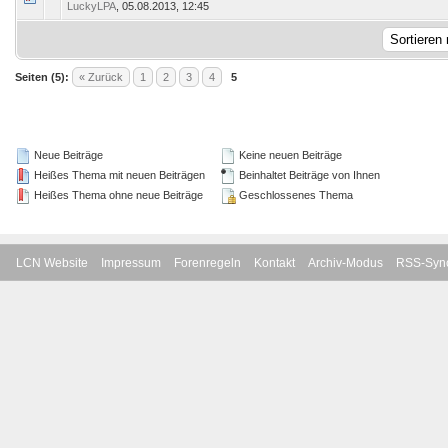
LuckyLPA
,
05.08.2013, 12:45
Seiten (5):
« Zurück
1
2
3
4
5
Neue Beiträge
Keine neuen Beiträge
Heißes Thema mit neuen Beiträgen
Beinhaltet Beiträge von Ihnen
Heißes Thema ohne neue Beiträge
Geschlossenes Thema
LCN Website
Impressum
Forenregeln
Kontakt
Archiv-Modus
RSS-Sync