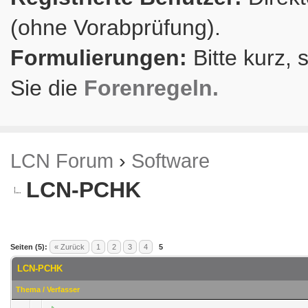
(ohne Vorabprüfung).
Formulierungen:
Bitte kurz, 
Sie die
Forenregeln.
LCN Forum
›
Software
LCN-PCHK
Seiten (5):
« Zurück
1
2
3
4
5
LCN-PCHK
Thema
/
Verfasser