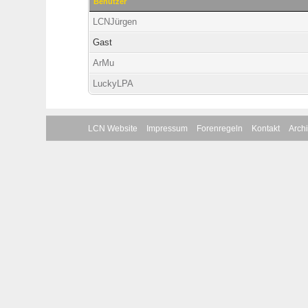
Benutzer
LCNJürgen
Gast
ArMu
LuckyLPA
LCN Website
Impressum
Forenregeln
Kontakt
Arch