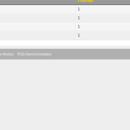
# Beiträge
1
1
1
1
iv-Modus
RSS-Synchronisation