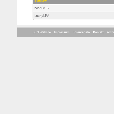
Benutzer
hosh0815
LuckyLPA
LCN Website
Impressum
Forenregeln
Kontakt
Arch