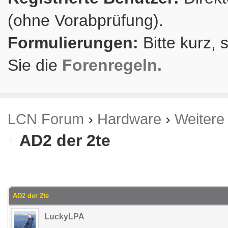
(ohne Vorabprüfung).
Formulierungen:
Bitte kurz, 
Sie die
Forenregeln.
LCN Forum
›
Hardware
›
Weitere
AD2 der 2te
.94 im Durchschnitt
AD2 der 2te
LuckyLPA