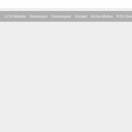
LCN Website
Impressum
Forenregeln
Kontakt
Archiv-Modus
RSS-Sync