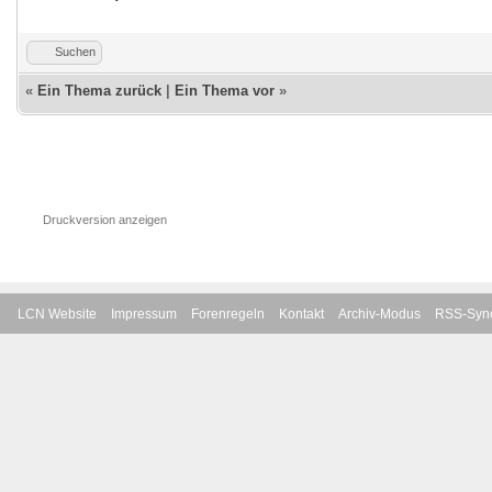
Suchen
«
Ein Thema zurück
|
Ein Thema vor
»
Druckversion anzeigen
LCN Website
Impressum
Forenregeln
Kontakt
Archiv-Modus
RSS-Sync