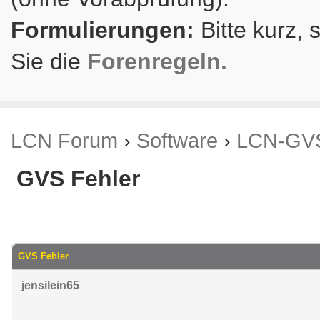
Formulierungen:
Bitte kurz, 
Sie die
Forenregeln.
LCN Forum
›
Software
›
LCN-GV
GVS Fehler
.74 im Durchschnitt
GVS Fehler
jensilein65