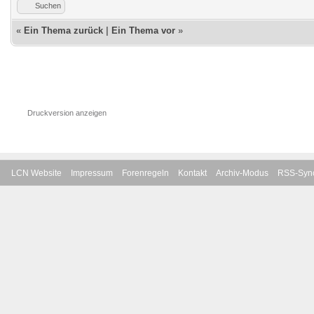
Suchen
«
Ein Thema zurück
|
Ein Thema vor
»
Druckversion anzeigen
LCN Website
Impressum
Forenregeln
Kontakt
Archiv-Modus
RSS-Sync