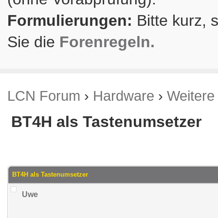
Formulierungen:
Bitte kurz, 
Sie die
Forenregeln.
LCN Forum
›
Hardware
›
Weitere
BT4H als Tastenumsetzer
.59 im Durchschnitt
BT4H als Tastenumsetzer
Uwe