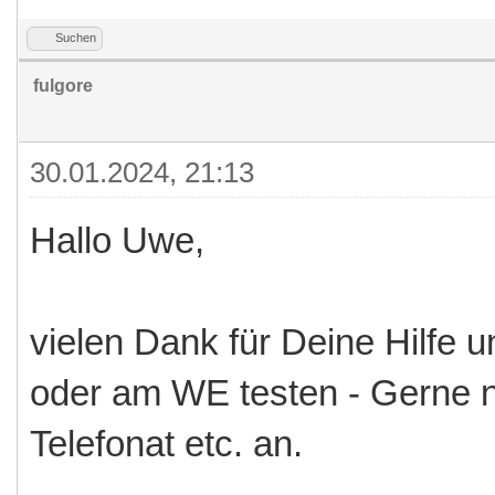
// zum dimmen müsste 
Suchen
Wert abgefragt werden
fulgore
CN dimmt 0-100, HUE 
30.01.2024, 21:13
Hallo Uwe,
vielen Dank für Deine Hilfe 
oder am WE testen - Gerne 
Telefonat etc. an.