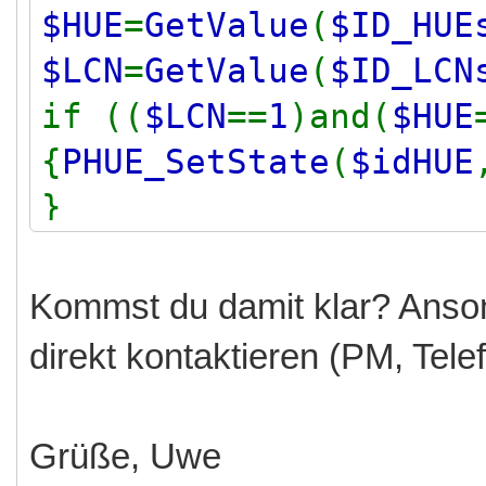
$HUE
=
GetValue
(
$ID_HUE
$LCN
=
GetValue
(
$ID_LCN
if ((
$LCN
==
1
)and(
$HUE
{
PHUE_SetState
(
$idHUE
}
// Ereignis zur Auslö
Kommst du damit klar? Anson
Status legen
direkt kontaktieren (PM, Telef
// einfaches einschal
re Zeilen mit "umgedr
Grüße, Uwe
ein weiteres Skript)