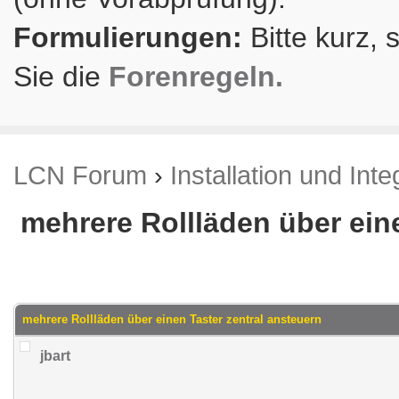
Formulierungen:
Bitte kurz, 
Sie die
Forenregeln.
LCN Forum
›
Installation und Inte
mehrere Rollläden über ein
.79 im Durchschnitt
mehrere Rollläden über einen Taster zentral ansteuern
jbart