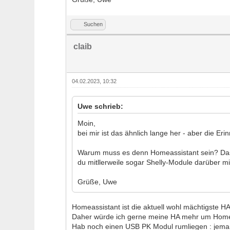
Suchen
claib
04.02.2023, 10:32
Uwe schrieb:
Moin,
bei mir ist das ähnlich lange her - aber die Erin
Warum muss es denn Homeassistant sein? Das 
du mitllerweile sogar Shelly-Module darüber mi
Grüße, Uwe
Homeassistant ist die aktuell wohl mächtigste HA
Daher würde ich gerne meine HA mehr um Homea
Hab noch einen USB PK Modul rumliegen : jema