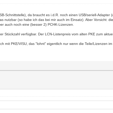
Schnittstelle), da braucht es i.d.R. noch einen USB/seriell-Adapter (
s nutzbar (so habe ich das bei mir auch im Einsatz). Aber Vorsicht: 
ber auch noch eine (besser 2) PCHK-Lizenzen.
ter Stückzahl verfügbar. Der LCN-Listenpreis vom alten PKE zum aktuell
it PKE/VISU, das "lohnt" eigentlich nur wenn die Teile/Lizenzen im 