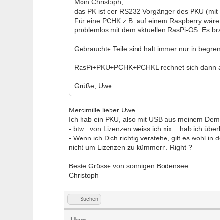
Moin Christoph,
das PK ist der RS232 Vorgänger des PKU (mit US
Für eine PCHK z.B. auf einem Raspberry wäre d
problemlos mit dem aktuellen RasPi-OS. Es br
Gebrauchte Teile sind halt immer nur in begren
RasPi+PKU+PCHK+PCHKL rechnet sich dann auch 
Grüße, Uwe
Mercimille lieber Uwe
Ich hab ein PKU, also mit USB aus meinem Demo
- btw : von Lizenzen weiss ich nix... hab ich übe
- Wenn ich Dich richtig verstehe, gilt es wohl i
nicht um Lizenzen zu kümmern. Right ?
Beste Grüsse von sonnigen Bodensee
Christoph
Suchen