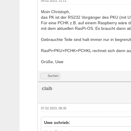
04.02.2023, 11:11
Moin Christoph,
das PK ist der RS232 Vorgänger des PKU (mit USB-
Für eine PCHK z.B. auf einem Raspberry wäre da
mit dem aktuellen RasPi-OS. Es braucht dann a
Gebrauchte Teile sind halt immer nur in begrenz
RasPi+PKU+PCHK+PCHKL rechnet sich dann auch m
Grüße, Uwe
Suchen
claib
07.02.2023, 08:35
Uwe schrieb: