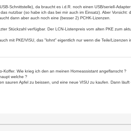
B-Schnittstelle), da braucht es i.d.R. noch einen USB/seriell-Adapter 
as nutzbar (so habe ich das bei mir auch im Einsatz). Aber Vorsicht
aucht dann aber auch noch eine (besser 2) PCHK-Lizenzen.
zter Stückzahl verfügbar. Der LCN-Listenpreis vom alten PKE zum aktue
mit PKE/VISU, das "lohnt" eigentlich nur wenn die Teile/Lizenzen i
-Koffer. Wie krieg ich den an meinen Homeassistant angeflanscht ?
rhaupt welche ?
n den sauren Apfel zu beissen, und eine neue VISU zu kaufen. Dann läuf