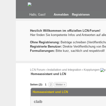
Hallo, Gast!
Anmelden
Registrieren
Herzlich Willkommen im offiziellen LCN-Forum!
Hier finden Sie kompetente Infos und Antworten auf al
Ohne Registrierung:
Beiträge schreiben (Veröffentlich
Registrierte Benutzer:
Direkte Veröffentlichung von Be
Formulierungen:
Bitte kurz, sachlich und respektvoll
LCN Forum
›
Installation und Integration
›
Kopplungen
Homeassistant und LCN
254 Bewertung(en) - 2.85 im Durchschnitt
1
2
3
4
5
Seiten (2):
1
2
Weiter »
Homeassistant und LCN
claib